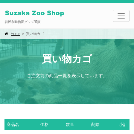
須坂市動物園グッズ通販
Home
買い物カゴ
買い物カゴ
ご注文前の商品一覧を表示しています。
商品名
価格
数量
削除
小計