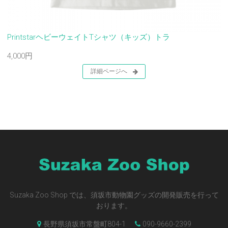
PrintstarヘビーウェイトTシャツ（キッズ）トラ
4,000円
詳細ページへ
Suzaka Zoo Shop では、須坂市動物園グッズの開発販売を行って
おります。
長野県須坂市常盤町804-1
090-9660-2399